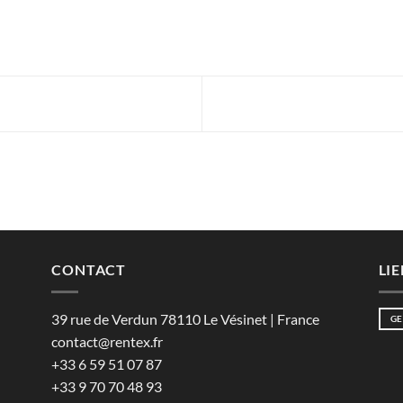
CONTACT
LIE
39 rue de Verdun 78110 Le Vésinet | France
GE
contact@rentex.fr
+33 6 59 51 07 87
+33 9 70 70 48 93