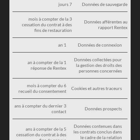
7 jours
Données de sauvegarde
3 mois à compter de la
Données afférentes au
cessation du contrat à des
rapport Rentex
fins de restauration
1 an
Données de connexion
Données collectées pour
1 an à compter de la
la gestion des droits des
réponse de Rentex
personnes concernées
6 mois à compter du
Cookies et autres traceurs
recueil du consentement
3 ans à compter du dernier
Données prospects
contact
Données contenues dans
5 ans à compter de la
les contrats conclus dans
cessation du contrat à des
le cadre de la relation