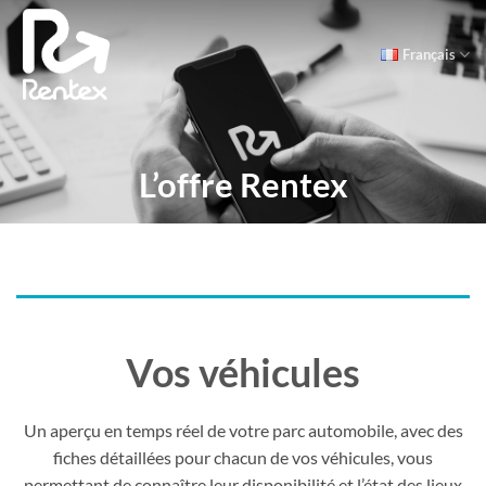
Passer
au
Français
contenu
L’offre Rentex
Vos véhicules
Un aperçu en temps réel de votre parc automobile, avec des
fiches détaillées pour chacun de vos véhicules, vous
permettant de connaître leur disponibilité et l’état des lieux